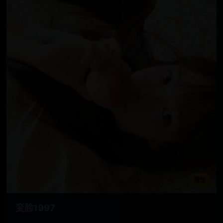
播放
变脸1997