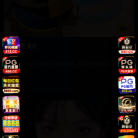
播放
酒醉罗曼史
两个失意陌生人每晚在小酒馆偶遇，约定在不漏真名的情况下
越喝越爱。
电影 · 2022
奇幻幻想