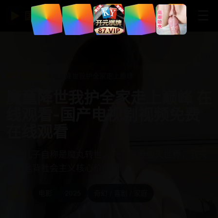
☰
▶
国产免费视频网站
首页
›
都市人生
›
魔童降世我护全家走上巅峰
魔童降世我护全家走上巅峰 在
线观看-国产电视剧视频免费
在线观看
三岁儿子自称是魔丸转世，天天说要毁灭世界，我只
好教他背社会主义核心价值观。
国产
电影
2025
奇幻 / 喜剧 / 家庭