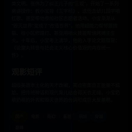
类文明。张伟为了纠正儿子的“三观”，开始了一系列
离谱操作：教小宝背《三字经》、送他去幼儿园学唱
红歌、甚至带他参加社区志愿者活动。小宝渐渐从
“毁灭世界”变成了“改造世界”，他用超能力帮邻居找
猫、给小区修路灯、甚至用喷火技能帮烧烤摊主生
火。十年后，小宝考上清华，他的入学论文题目是：
《论魔丸转世与社会主义核心价值观的内在统一
性》。
观影短评
超级英雄本土化的天才改编，笑点密集且正能量不尴
尬。把传统神话和现代育儿结合得天衣无缝，小宝奶
萌奶萌的外表和毁灭世界的台词形成巨大反差萌。
国产
电影
奇幻
喜剧
萌娃
穿越
巅峰