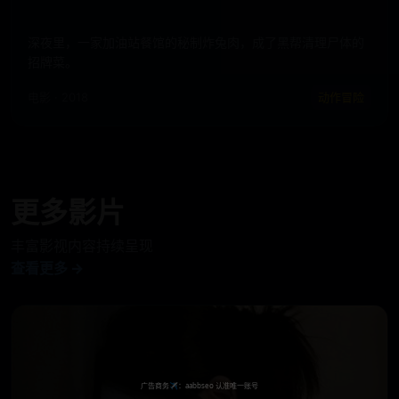
深夜里，一家加油站餐馆的秘制炸兔肉，成了黑帮清理尸体的
招牌菜。
电影 · 2018
动作冒险
更多影片
丰富影视内容持续呈现
查看更多 →