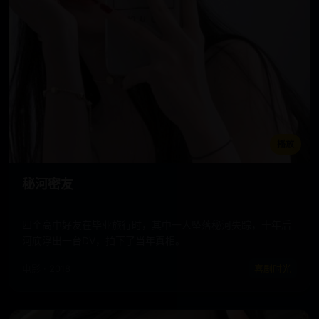
播放
秘河密友
四个高中好友在毕业旅行时，其中一人坠落秘河失踪，十年后
河底浮出一台DV，拍下了当年真相。
电影 · 2018
喜剧时光