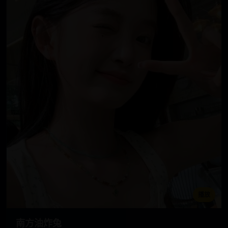
播放
南方油炸兔