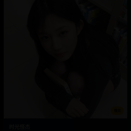
播放
时光怪杰