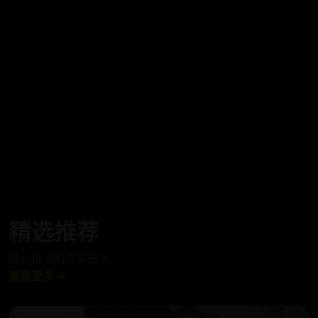
精选推荐
精心挑选的优质影片
查看更多 →