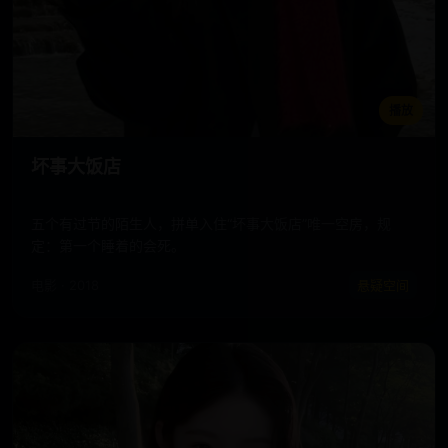
播放
坏事大饭店
五个有过节的陌生人，拼单入住“坏事大饭店”唯一空房，规
定：第一个睡着的会死。
电影 · 2018
悬疑空间