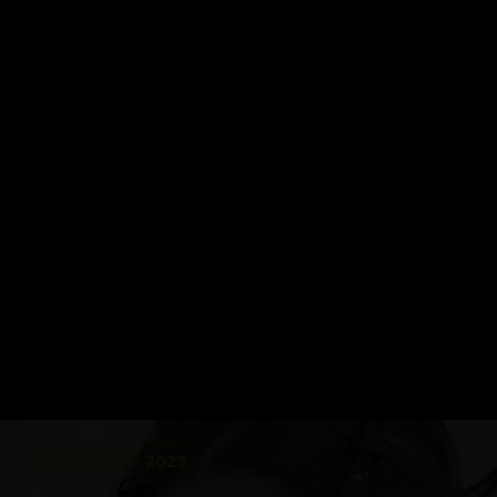
高清热映 · 国产 · 2023